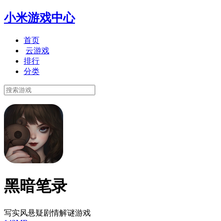
小米游戏中心
首页
云游戏
排行
分类
黑暗笔录
写实风悬疑剧情解谜游戏