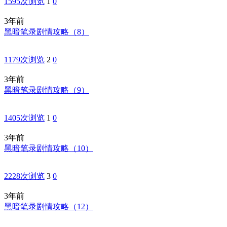
1595次浏览
1
0
3年前
黑暗笔录剧情攻略（8）
1179次浏览
2
0
3年前
黑暗笔录剧情攻略（9）
1405次浏览
1
0
3年前
黑暗笔录剧情攻略（10）
2228次浏览
3
0
3年前
黑暗笔录剧情攻略（12）