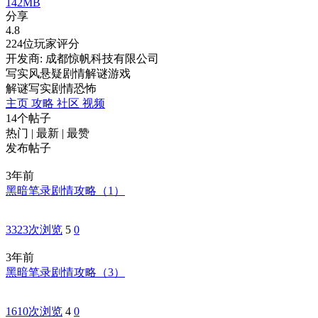
142MB
分享
4.8
224位玩家评分
开发商: 成都惊帆科技有限公司
写实风悬疑剧情解谜游戏
解谜
写实
剧情
恐怖
主页
攻略
社区
视频
14个帖子
热门
|
最新
|
最赞
发布帖子
3年前
黑暗笔录剧情攻略（1）
3323次浏览
5
0
3年前
黑暗笔录剧情攻略（3）
1610次浏览
4
0