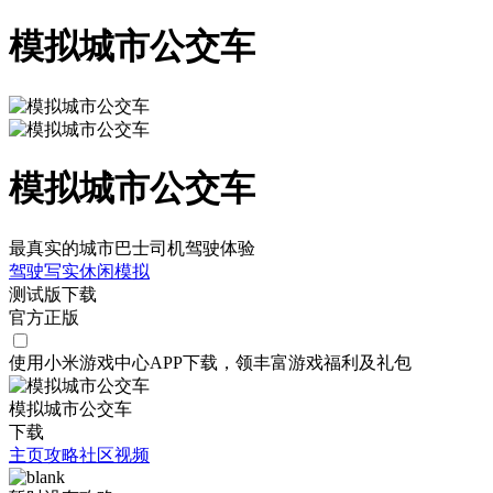
模拟城市公交车
模拟城市公交车
最真实的城市巴士司机驾驶体验
驾驶
写实
休闲
模拟
测试版下载
官方正版
使用小米游戏中心APP
下载
，领丰富游戏
福利
及
礼包
模拟城市公交车
下载
主页
攻略
社区
视频