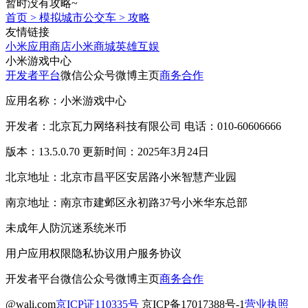
暂时没有攻略~
首页
>
模拟城市公交车
>
攻略
友情链接
小米应用商店
小米商城
英雄互娱
小米游戏中心
开发者平台
微信公众号
微博主页
商务合作
应用名称：小米游戏中心
开发者：北京瓦力网络科技有限公司 电话：010-60606666
版本：13.5.0.70 更新时间：2025年3月24日
北京地址：北京市昌平区安居路小米智慧产业园
南京地址：南京市建邺区永初路37号小米华东总部
未成年人防沉迷系统
米币
用户应用权限
隐私协议
用户服务协议
开发者平台
微信公众号
微博主页
商务合作
@wali.com
京ICP证110335号
京ICP备17017388号-1
营业执照