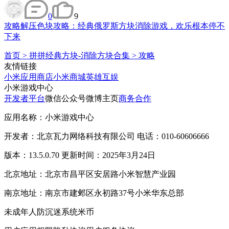
0
9
攻略
解压色块攻略：经典俄罗斯方块消除游戏，欢乐根本停不
下来
首页
>
拼拼经典方块-消除方块合集
>
攻略
友情链接
小米应用商店
小米商城
英雄互娱
小米游戏中心
开发者平台
微信公众号
微博主页
商务合作
应用名称：小米游戏中心
开发者：北京瓦力网络科技有限公司 电话：010-60606666
版本：13.5.0.70 更新时间：2025年3月24日
北京地址：北京市昌平区安居路小米智慧产业园
南京地址：南京市建邺区永初路37号小米华东总部
未成年人防沉迷系统
米币