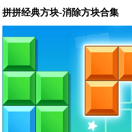
拼拼经典方块-消除方块合集