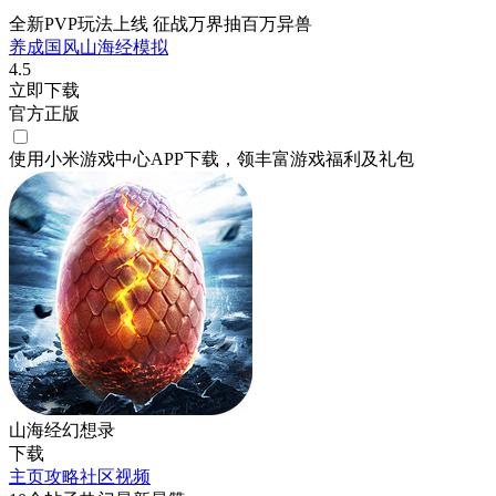
全新PVP玩法上线 征战万界抽百万异兽
养成
国风
山海经
模拟
4.5
立即下载
官方正版
使用小米游戏中心APP
下载
，领丰富游戏
福利
及
礼包
山海经幻想录
下载
主页
攻略
社区
视频