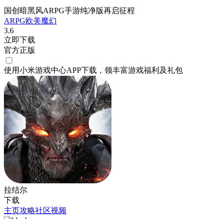
国创暗黑风ARPG手游纯净版再启征程
ARPG
欧美
魔幻
3.6
立即下载
官方正版
使用小米游戏中心APP
下载
，领丰富游戏
福利
及
礼包
拉结尔
下载
主页
攻略
社区
视频