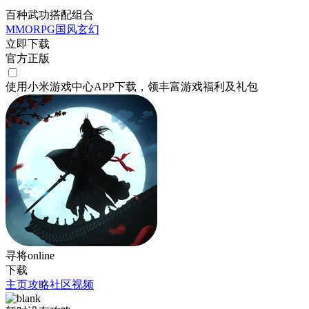
百种武功搭配组合
MMORPG
国风
玄幻
立即下载
官方正版
使用小米游戏中心APP
下载
，领丰富游戏
福利
及
礼包
寻将online
下载
主页
攻略
社区
视频