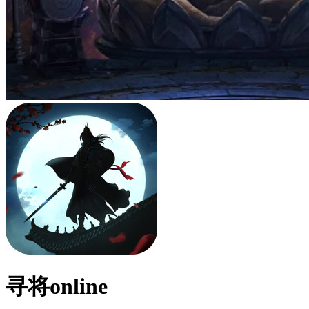
寻将online