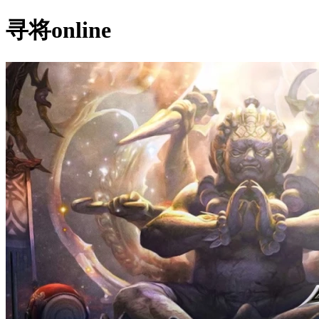
寻将online