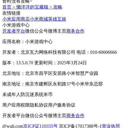
暂时没有攻略~
首页
>
懒洋洋的宝藏猫
>
攻略
友情链接
小米应用商店
小米商城
英雄互娱
小米游戏中心
开发者平台
微信公众号
微博主页
商务合作
应用名称：小米游戏中心
开发者：北京瓦力网络科技有限公司 电话：010-60606666
版本：13.5.0.70 更新时间：2025年3月24日
北京地址：北京市昌平区安居路小米智慧产业园
南京地址：南京市建邺区永初路37号小米华东总部
未成年人防沉迷系统
米币
用户应用权限
隐私协议
用户服务协议
开发者平台
微信公众号
微博主页
商务合作
@wali.com
京ICP证110335号
京ICP备17017388号-1
营业执照