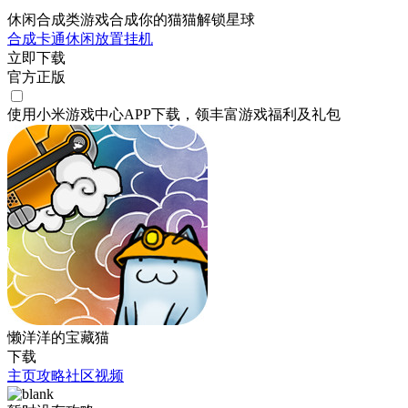
休闲合成类游戏合成你的猫猫解锁星球
合成
卡通
休闲
放置挂机
立即下载
官方正版
使用小米游戏中心APP
下载
，领丰富游戏
福利
及
礼包
懒洋洋的宝藏猫
下载
主页
攻略
社区
视频