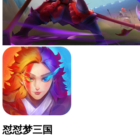
怼怼梦三国