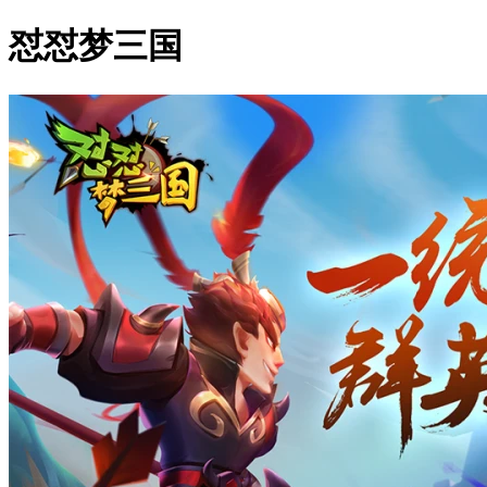
怼怼梦三国