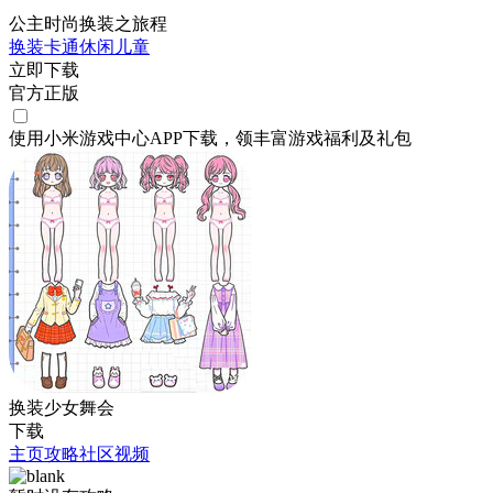
公主时尚换装之旅程
换装
卡通
休闲
儿童
立即下载
官方正版
使用小米游戏中心APP
下载
，领丰富游戏
福利
及
礼包
换装少女舞会
下载
主页
攻略
社区
视频