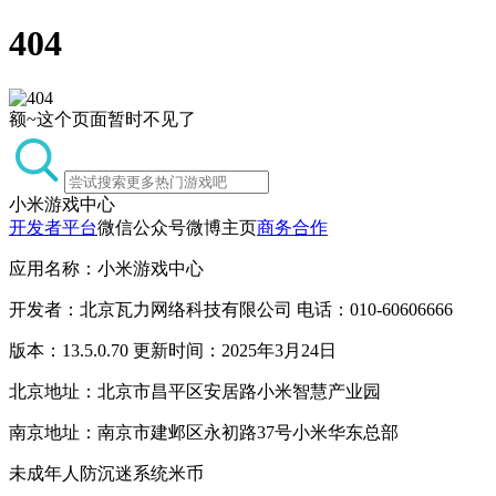
404
额~这个页面暂时不见了
小米游戏中心
开发者平台
微信公众号
微博主页
商务合作
应用名称：小米游戏中心
开发者：北京瓦力网络科技有限公司 电话：010-60606666
版本：13.5.0.70 更新时间：2025年3月24日
北京地址：北京市昌平区安居路小米智慧产业园
南京地址：南京市建邺区永初路37号小米华东总部
未成年人防沉迷系统
米币