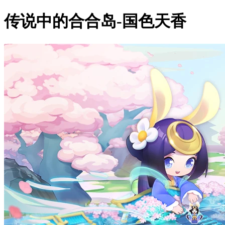
传说中的合合岛-国色天香