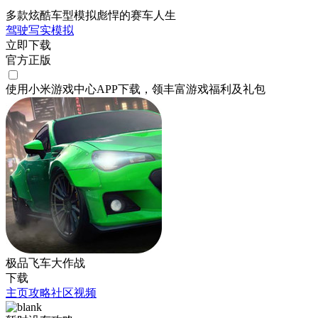
多款炫酷车型模拟彪悍的赛车人生
驾驶
写实
模拟
立即下载
官方正版
使用小米游戏中心APP
下载
，领丰富游戏
福利
及
礼包
极品飞车大作战
下载
主页
攻略
社区
视频