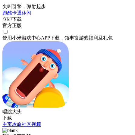
尖叫引擎，弹射起步
跑酷
卡通
休闲
立即下载
官方正版
使用小米游戏中心APP
下载
，领丰富游戏
福利
及
礼包
唱跳大头
下载
主页
攻略
社区
视频