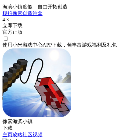
海滨小镇度假，自由开拓创造！
模拟
像素
创造
沙盒
4.3
立即下载
官方正版
使用小米游戏中心APP
下载
，领丰富游戏
福利
及
礼包
像素海滨小镇
下载
主页
攻略
社区
视频