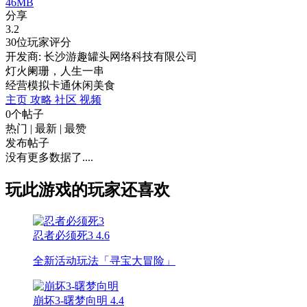
46MB
分享
3.2
30位玩家评分
开发商: 长沙游趣罐头网络科技有限公司
灯火阑珊，人生一串
经营
模拟
卡通
休闲
美食
主页
攻略
社区
视频
0个帖子
热门
|
最新
|
最赞
发布帖子
没有更多数据了....
玩此游戏的玩家还喜欢
忍者必须死3
4.6
全新活动玩法「寻宝大冒险」
崩坏3-曙梦向明
4.4