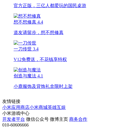
官方正版，三亿人都爱玩的国民桌游
想不想修真
4.4
道友请留步，想不想修真
一刀传世
3.4
V12免费送，不花钱享特权
创造与魔法
4.1
小鹿服饰及背饰礼盒限时上架
友情链接
小米应用商店
小米商城
英雄互娱
小米游戏中心
开发者平台
微信公众号
微博主页
商务合作
010-60606666