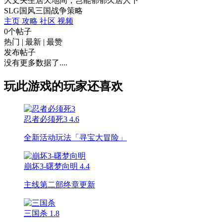
大丈夫生居天地间，岂能郁郁久居人下
SLG
国风
三国
战争
策略
主页
攻略
社区
视频
0个帖子
热门
|
最新
|
最赞
发布帖子
没有更多数据了....
玩此游戏的玩家还喜欢
忍者必须死3
4.6
全新活动玩法「寻宝大冒险」
崩坏3-曙梦向明
4.4
主线第二部终章更新
三国杀
1.8