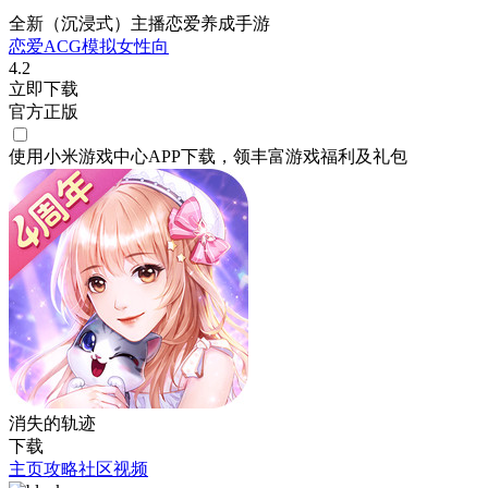
全新（沉浸式）主播恋爱养成手游
恋爱
ACG
模拟
女性向
4.2
立即下载
官方正版
使用小米游戏中心APP
下载
，领丰富游戏
福利
及
礼包
消失的轨迹
下载
主页
攻略
社区
视频