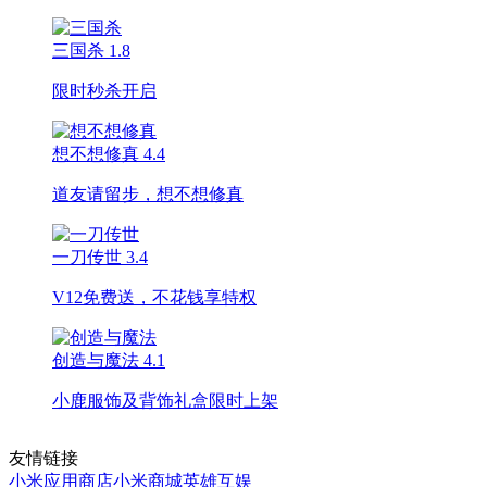
三国杀
1.8
限时秒杀开启
想不想修真
4.4
道友请留步，想不想修真
一刀传世
3.4
V12免费送，不花钱享特权
创造与魔法
4.1
小鹿服饰及背饰礼盒限时上架
友情链接
小米应用商店
小米商城
英雄互娱