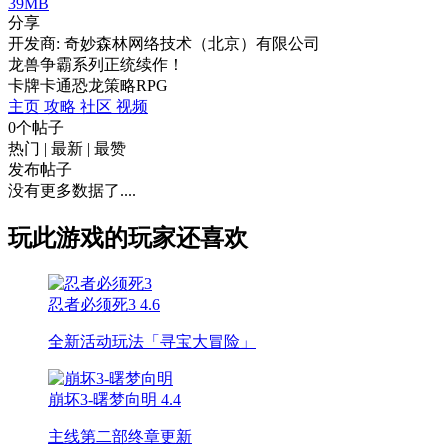
39MB
分享
开发商: 奇妙森林网络技术（北京）有限公司
龙兽争霸系列正统续作！
卡牌
卡通
恐龙
策略
RPG
主页
攻略
社区
视频
0个帖子
热门
|
最新
|
最赞
发布帖子
没有更多数据了....
玩此游戏的玩家还喜欢
忍者必须死3
4.6
全新活动玩法「寻宝大冒险」
崩坏3-曙梦向明
4.4
主线第二部终章更新