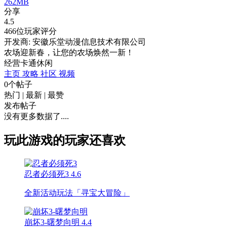
262MB
分享
4.5
466位玩家评分
开发商: 安徽乐堂动漫信息技术有限公司
农场迎新春，让您的农场焕然一新！
经营
卡通
休闲
主页
攻略
社区
视频
0个帖子
热门
|
最新
|
最赞
发布帖子
没有更多数据了....
玩此游戏的玩家还喜欢
忍者必须死3
4.6
全新活动玩法「寻宝大冒险」
崩坏3-曙梦向明
4.4