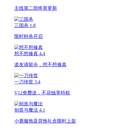
主线第二部终章更新
三国杀
1.8
限时秒杀开启
想不想修真
4.4
道友请留步，想不想修真
一刀传世
3.4
V12免费送，不花钱享特权
创造与魔法
4.1
小鹿服饰及背饰礼盒限时上架