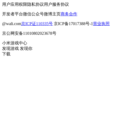
用户应用权限
隐私协议
用户服务协议
开发者平台
微信公众号
微博主页
商务合作
@wali.com
京ICP证110335号
京ICP备17017388号-1
营业执照
京公网安备11010802023678号
小米游戏中心
发现游戏 发现你
下载