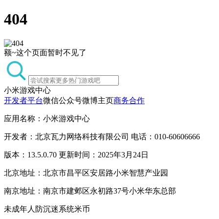
404
额~这个页面暂时不见了
小米游戏中心
开发者平台
微信公众号
微博主页
商务合作
应用名称：小米游戏中心
开发者：北京瓦力网络科技有限公司 电话：010-60606666
版本：13.5.0.70 更新时间：2025年3月24日
北京地址：北京市昌平区安居路小米智慧产业园
南京地址：南京市建邺区永初路37号小米华东总部
未成年人防沉迷系统
米币