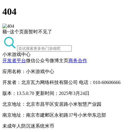
404
额~这个页面暂时不见了
小米游戏中心
开发者平台
微信公众号
微博主页
商务合作
应用名称：小米游戏中心
开发者：北京瓦力网络科技有限公司 电话：010-60606666
版本：13.5.0.70 更新时间：2025年3月24日
北京地址：北京市昌平区安居路小米智慧产业园
南京地址：南京市建邺区永初路37号小米华东总部
未成年人防沉迷系统
米币