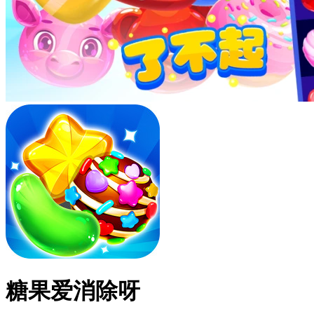
糖果爱消除呀