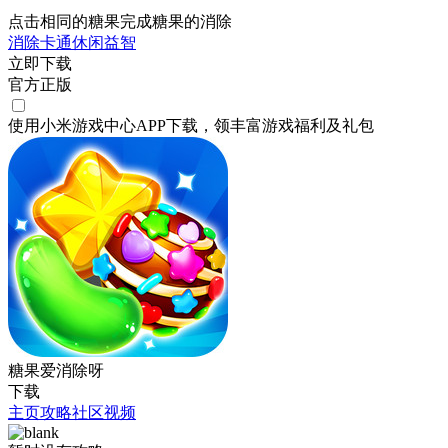
点击相同的糖果完成糖果的消除
消除
卡通
休闲
益智
立即下载
官方正版
使用小米游戏中心APP
下载
，领丰富游戏
福利
及
礼包
糖果爱消除呀
下载
主页
攻略
社区
视频