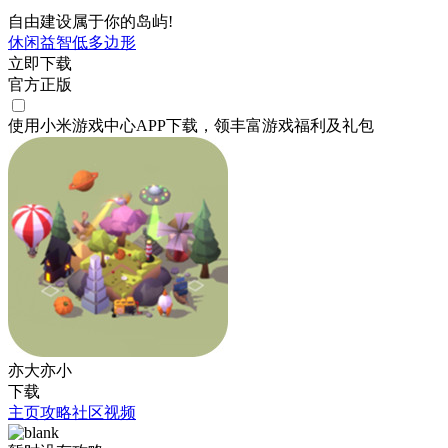
自由建设属于你的岛屿!
休闲
益智
低多边形
立即下载
官方正版
使用小米游戏中心APP
下载
，领丰富游戏
福利
及
礼包
亦大亦小
下载
主页
攻略
社区
视频