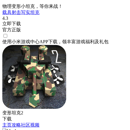
物理变形小坦克，等你来战！
载具射击
写实
坦克
4.3
立即下载
官方正版
使用小米游戏中心APP
下载
，领丰富游戏
福利
及
礼包
变形坦克2
下载
主页
攻略
社区
视频