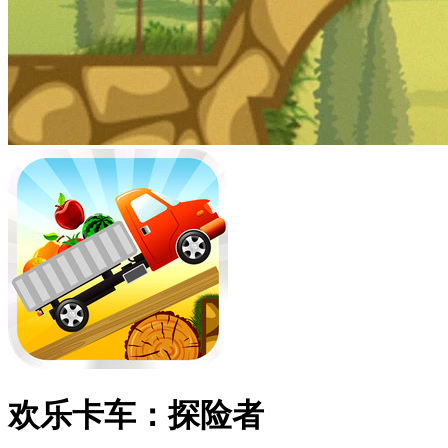
欢乐卡车：探险者