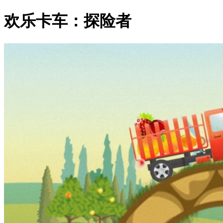
欢乐卡车：探险者