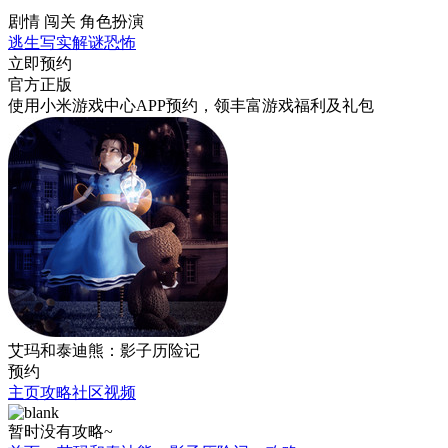
剧情 闯关 角色扮演
逃生
写实
解谜
恐怖
立即预约
官方正版
使用小米游戏中心APP
预约
，领丰富游戏
福利
及
礼包
艾玛和泰迪熊：影子历险记
预约
主页
攻略
社区
视频
暂时没有攻略~