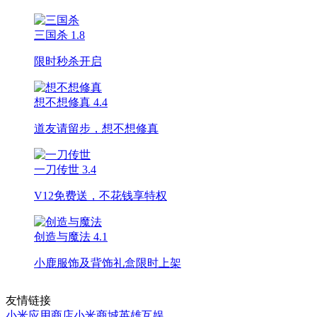
三国杀
1.8
限时秒杀开启
想不想修真
4.4
道友请留步，想不想修真
一刀传世
3.4
V12免费送，不花钱享特权
创造与魔法
4.1
小鹿服饰及背饰礼盒限时上架
友情链接
小米应用商店
小米商城
英雄互娱