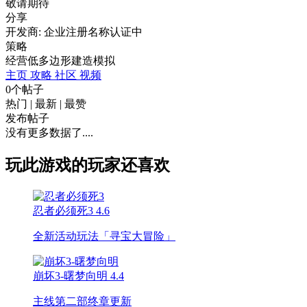
敬请期待
分享
开发商: 企业注册名称认证中
策略
经营
低多边形
建造
模拟
主页
攻略
社区
视频
0个帖子
热门
|
最新
|
最赞
发布帖子
没有更多数据了....
玩此游戏的玩家还喜欢
忍者必须死3
4.6
全新活动玩法「寻宝大冒险」
崩坏3-曙梦向明
4.4
主线第二部终章更新