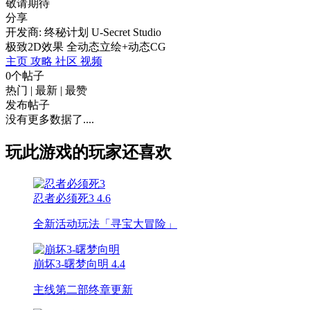
敬请期待
分享
开发商: 终秘计划 U-Secret Studio
极致2D效果 全动态立绘+动态CG
主页
攻略
社区
视频
0个帖子
热门
|
最新
|
最赞
发布帖子
没有更多数据了....
玩此游戏的玩家还喜欢
忍者必须死3
4.6
全新活动玩法「寻宝大冒险」
崩坏3-曙梦向明
4.4
主线第二部终章更新