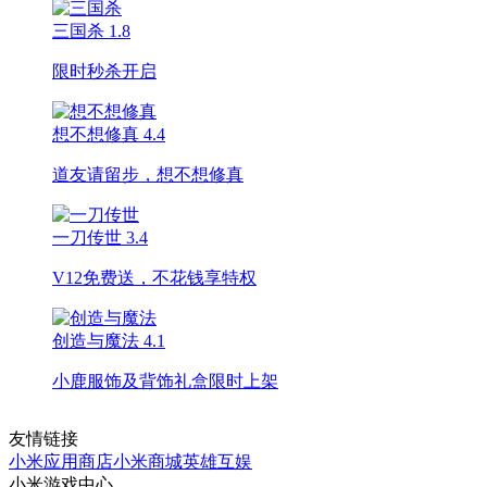
三国杀
1.8
限时秒杀开启
想不想修真
4.4
道友请留步，想不想修真
一刀传世
3.4
V12免费送，不花钱享特权
创造与魔法
4.1
小鹿服饰及背饰礼盒限时上架
友情链接
小米应用商店
小米商城
英雄互娱
小米游戏中心