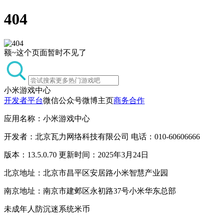
404
额~这个页面暂时不见了
小米游戏中心
开发者平台
微信公众号
微博主页
商务合作
应用名称：小米游戏中心
开发者：北京瓦力网络科技有限公司 电话：010-60606666
版本：13.5.0.70 更新时间：2025年3月24日
北京地址：北京市昌平区安居路小米智慧产业园
南京地址：南京市建邺区永初路37号小米华东总部
未成年人防沉迷系统
米币