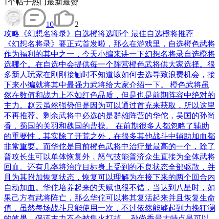
1
个帖子
热门
最新
最赞
10
2
攻略
《幻想名将录》自选橙将选哪个 最佳自选橙将推荐
《幻想名将录》要正式首发啦，那么在游戏里，自选橙色武将
作为福利的其中之一，今天小编来讲一下幻想名将录自选橙将
选哪个。在自选中会提供每一个阵营橙色武将供大家选择。很
多新人玩家在刚刚接触时不知道该如何去选导致浪费机会，接
下来小编就将其中最强力武将给大家介绍一下。 橙色武将虽
然在数值和战力上不如红色品质，但是也是前期阵容中绝对的
主力。赵云虽然强势但是因为可以通过首充来获取，所以这里
不再推荐。剩余武将中必选的是群雄阵营的华佗，吴国的孙尚
香，蜀国的关羽和魏国的曹操。 在前期很多人都忽略了辅助
的重要性，其实除了开荒之外，在很多其他战斗中辅助加血都
非常重要。而华佗是目前橙色武将中治疗量最高的一个，除了
普攻长生可以单体恢复外，怒气技能普济众生直接为全体武将
回血。还有几率将治疗目标身上受到的不良状态全部驱散，并
且为其附加恢复状态，恢复可以理解为在接下来的两个回合内
自动加血。华佗培养起来的天赋也很不错，当达到八星时，如
果己方有武将阵亡，那么华佗可以将其复活起来并且恢复生命
值，虽然每场战斗只能使用一次，不过依然能够起到力挽狂澜
的效果，保证主力不会被集火打掉。 孙尚香最大特点是可以