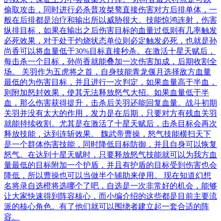
偷取攻击，同时进行必杀普攻桀骜直接伤害对方后排单体，一
般在后排都是治疗和输出所以威胁很大。技能惊鸿连射，伤害
纵排目标，如果在输出之后伤害目标的血量过低则有几率触发
必死效果，对于处于灼烧状态单位则必定触发必死，也就是孙
尚香可以将血量低于30%目标直接秒杀。在激活十星天赋后，
每击杀一个目标，孙尚香就能叠加一次伤害加成，后期收割全
场。 关羽作为五虎将之首，自身技能青龙偃月选择敌方血量
最低的为伤害目标，并且进行一次判定，如果血量高于半血，
则附加怒封效果，使其无法释放怒气大招。如果血量低于半
血，那么伤害获得提升，击杀后关羽还能回复血量。战斗初期
关羽并没有太大的作用，发力是在后期，只要对方有残血关羽
就能持续收割。尤其是在激活了十星天赋后，击杀目标会再次
释放技能，达到连斩效果。 魏武帝曹操，怒气技能横扫天下
是一个群体伤害技能，同时降低目标防御，并且自身可以恢复
怒气。在达到十星天赋时，只要释放怒气技能就可以为我方血
量最低的目标附加一个护盾，并且有护盾的目标受到伤害也会
降低，所以曹操也可以当做半个辅助来使用。 现在知道幻想
名将录自选橙将选哪个了吧，自选是一次非常好的机会，能够
让大家快速得到阵容核心，而小编介绍的这些都是目前主要流
派的核心角色。有了他们就可以围绕者建立起一套合适的阵
容。