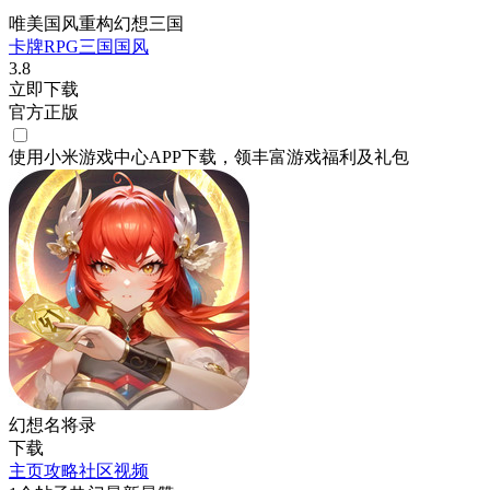
唯美国风重构幻想三国
卡牌
RPG
三国
国风
3.8
立即下载
官方正版
使用小米游戏中心APP
下载
，领丰富游戏
福利
及
礼包
幻想名将录
下载
主页
攻略
社区
视频