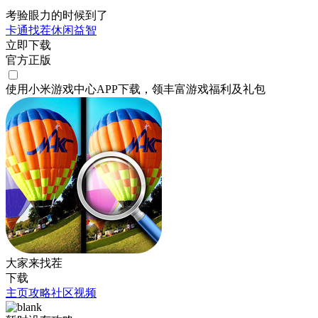
考验眼力的时候到了
卡通
找茬
休闲
益智
立即下载
官方正版
使用小米游戏中心APP
下载
，领丰富游戏
福利
及
礼包
大家来找茬
下载
主页
攻略
社区
视频