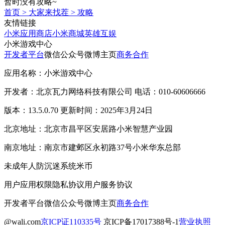
暂时没有攻略~
首页
>
大家来找茬
>
攻略
友情链接
小米应用商店
小米商城
英雄互娱
小米游戏中心
开发者平台
微信公众号
微博主页
商务合作
应用名称：小米游戏中心
开发者：北京瓦力网络科技有限公司 电话：010-60606666
版本：13.5.0.70 更新时间：2025年3月24日
北京地址：北京市昌平区安居路小米智慧产业园
南京地址：南京市建邺区永初路37号小米华东总部
未成年人防沉迷系统
米币
用户应用权限
隐私协议
用户服务协议
开发者平台
微信公众号
微博主页
商务合作
@wali.com
京ICP证110335号
京ICP备17017388号-1
营业执照