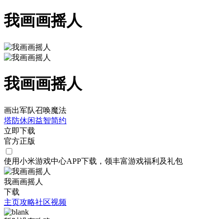
我画画摇人
我画画摇人
画出军队召唤魔法
塔防
休闲
益智
简约
立即下载
官方正版
使用小米游戏中心APP
下载
，领丰富游戏
福利
及
礼包
我画画摇人
下载
主页
攻略
社区
视频