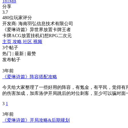
181MB
分享
3.7
480位玩家评分
开发商: 海南羽弘信息技术有限公司
《爱琳诗篇》异世界放置卡牌王者
卡牌
ACG
放置挂机
幻想
RPG
二次元
主页
攻略
社区
视频
3个帖子
热门
|
最新
|
最赞
发布帖子
3年前
《爱琳诗篇》阵容搭配攻略
今天给大家整理了一些好用的阵容，有氪金，有平民，觉得有用
的伤害加成，加库洛伊开局跳后的对位刺客，至少可以骗对面一个
3
1
3年前
《爱琳诗篇》开局攻略&后期规划