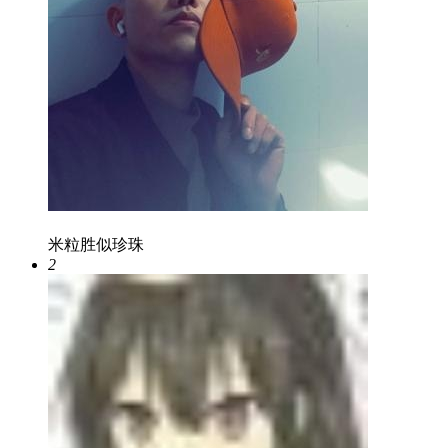
米粒胜似珍珠
2