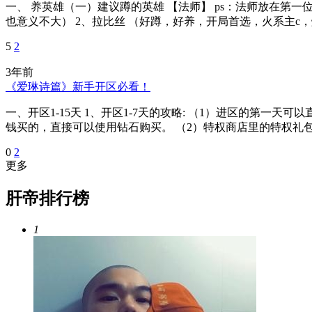
一、 养英雄（一）建议蹲的英雄 【法师】 ps：法师放在第
也意义不大） 2、拉比丝 （好蹲，好养，开局首选，火系主c，
5
2
3年前
《爱琳诗篇》新手开区必看！
一、开区1-15天 1、开区1-7天的攻略: （1）进区的第
钱买的，直接可以使用钻石购买。 （2）特权商店里的特权礼包
0
2
更多
肝帝排行榜
1