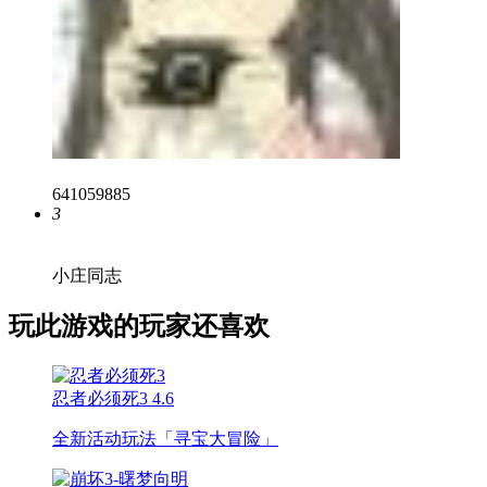
641059885
3
小庄同志
玩此游戏的玩家还喜欢
忍者必须死3
4.6
全新活动玩法「寻宝大冒险」