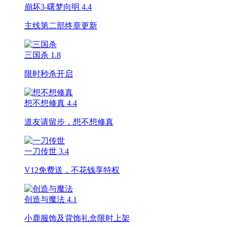
崩坏3-曙梦向明
4.4
主线第二部终章更新
三国杀
1.8
限时秒杀开启
想不想修真
4.4
道友请留步，想不想修真
一刀传世
3.4
V12免费送，不花钱享特权
创造与魔法
4.1
小鹿服饰及背饰礼盒限时上架