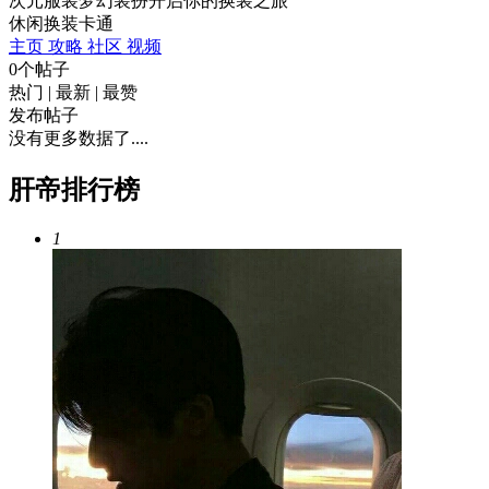
次元服装梦幻装扮开启你的换装之旅
休闲
换装
卡通
主页
攻略
社区
视频
0个帖子
热门
|
最新
|
最赞
发布帖子
没有更多数据了....
肝帝排行榜
1