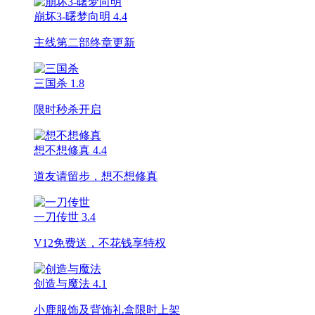
崩坏3-曙梦向明
4.4
主线第二部终章更新
三国杀
1.8
限时秒杀开启
想不想修真
4.4
道友请留步，想不想修真
一刀传世
3.4
V12免费送，不花钱享特权
创造与魔法
4.1
小鹿服饰及背饰礼盒限时上架