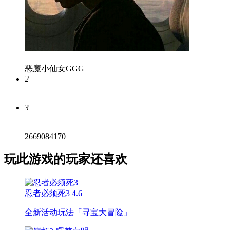
恶魔小仙女GGG
2
3
2669084170
玩此游戏的玩家还喜欢
忍者必须死3
4.6
全新活动玩法「寻宝大冒险」