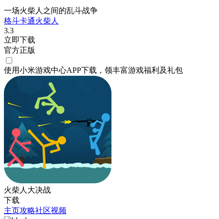
一场火柴人之间的乱斗战争
格斗
卡通
火柴人
3.3
立即下载
官方正版
使用小米游戏中心APP
下载
，领丰富游戏
福利
及
礼包
火柴人大决战
下载
主页
攻略
社区
视频