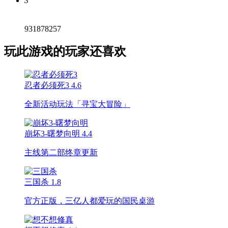
3
931878257
玩此游戏的玩家还喜欢
忍者必须死3
4.6
全新活动玩法「寻宝大冒险」
崩坏3-曙梦向明
4.4
主线第二部终章更新
三国杀
1.8
官方正版，三亿人都爱玩的国民桌游