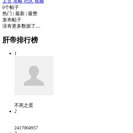
主页
攻略
社区
视频
0个帖子
热门
|
最新
|
最赞
发布帖子
没有更多数据了....
肝帝排行榜
1
不死之蛋
2
2417004957