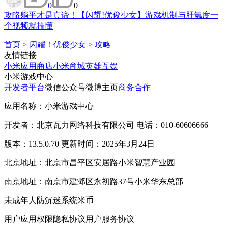
0
0
攻略
躺平才是真谛！【闪耀!优俊少女】游戏机制与肝氪度一
个视频就搞懂
首页
>
闪耀！优俊少女
>
攻略
友情链接
小米应用商店
小米商城
英雄互娱
小米游戏中心
开发者平台
微信公众号
微博主页
商务合作
应用名称：小米游戏中心
开发者：北京瓦力网络科技有限公司 电话：010-60606666
版本：13.5.0.70 更新时间：2025年3月24日
北京地址：北京市昌平区安居路小米智慧产业园
南京地址：南京市建邺区永初路37号小米华东总部
未成年人防沉迷系统
米币
用户应用权限
隐私协议
用户服务协议