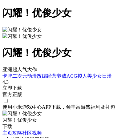
闪耀！优俊少女
闪耀！优俊少女
亚洲超人气大作
卡牌
二次元
动漫改编
经营
养成
ACG
拟人
美少女
日漫
4.3
立即下载
官方正版
使用小米游戏中心APP
下载
，领丰富游戏
福利
及
礼包
闪耀！优俊少女
下载
主页
攻略
社区
视频