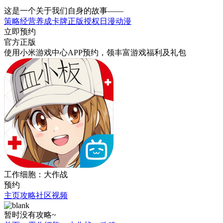
这是一个关于我们自身的故事——
策略
经营
养成
卡牌
正版授权
日漫
动漫
立即预约
官方正版
使用小米游戏中心APP
预约
，领丰富游戏
福利
及
礼包
工作细胞：大作战
预约
主页
攻略
社区
视频
暂时没有攻略~