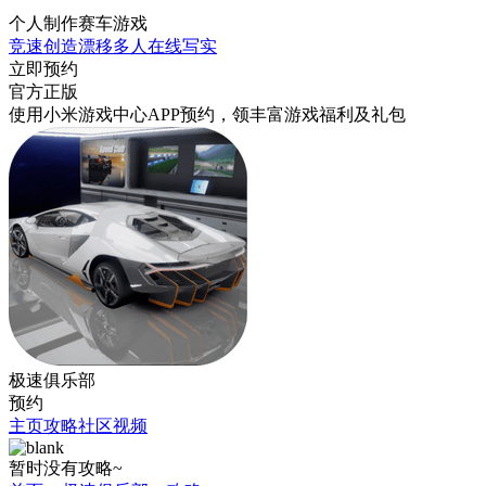
个人制作赛车游戏
竞速
创造
漂移
多人在线
写实
立即预约
官方正版
使用小米游戏中心APP
预约
，领丰富游戏
福利
及
礼包
极速俱乐部
预约
主页
攻略
社区
视频
暂时没有攻略~