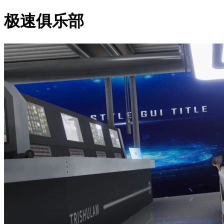
极速俱乐部