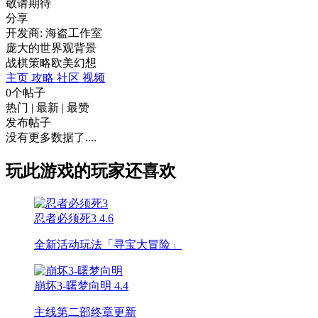
敬请期待
分享
开发商: 海盗工作室
庞大的世界观背景
战棋
策略
欧美
幻想
主页
攻略
社区
视频
0个帖子
热门
|
最新
|
最赞
发布帖子
没有更多数据了....
玩此游戏的玩家还喜欢
忍者必须死3
4.6
全新活动玩法「寻宝大冒险」
崩坏3-曙梦向明
4.4
主线第二部终章更新