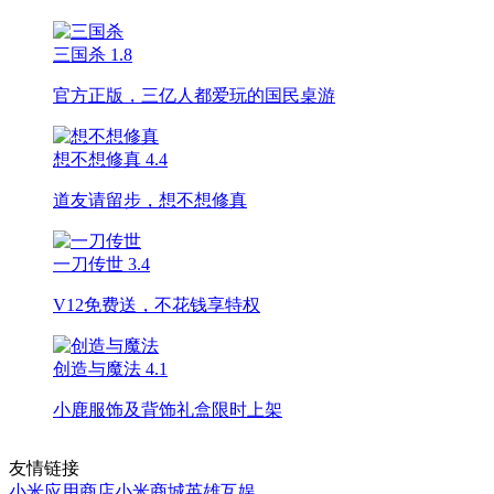
三国杀
1.8
官方正版，三亿人都爱玩的国民桌游
想不想修真
4.4
道友请留步，想不想修真
一刀传世
3.4
V12免费送，不花钱享特权
创造与魔法
4.1
小鹿服饰及背饰礼盒限时上架
友情链接
小米应用商店
小米商城
英雄互娱