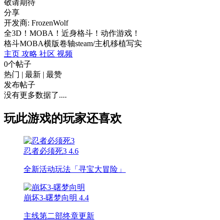
敬请期待
分享
开发商: FrozenWolf
全3D！MOBA！近身格斗！动作游戏！
格斗
MOBA
横版卷轴
steam/主机移植
写实
主页
攻略
社区
视频
0个帖子
热门
|
最新
|
最赞
发布帖子
没有更多数据了....
玩此游戏的玩家还喜欢
忍者必须死3
4.6
全新活动玩法「寻宝大冒险」
崩坏3-曙梦向明
4.4
主线第二部终章更新