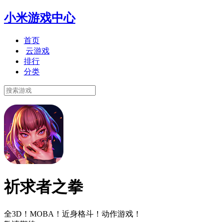
小米游戏中心
首页
云游戏
排行
分类
祈求者之拳
全3D！MOBA！近身格斗！动作游戏！