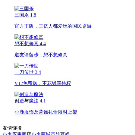
三国杀
1.8
官方正版，三亿人都爱玩的国民桌游
想不想修真
4.4
道友请留步，想不想修真
一刀传世
3.4
V12免费送，不花钱享特权
创造与魔法
4.1
小鹿服饰及背饰礼盒限时上架
友情链接
小米应用商店
小米商城
英雄互娱