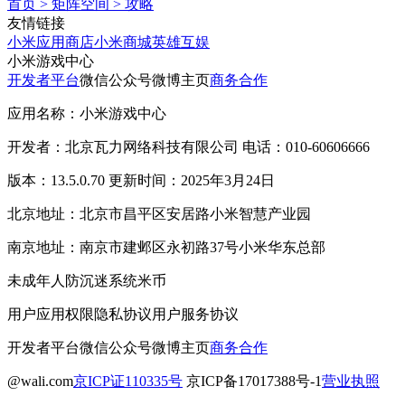
首页
>
矩阵空间
>
攻略
友情链接
小米应用商店
小米商城
英雄互娱
小米游戏中心
开发者平台
微信公众号
微博主页
商务合作
应用名称：小米游戏中心
开发者：北京瓦力网络科技有限公司 电话：010-60606666
版本：13.5.0.70 更新时间：2025年3月24日
北京地址：北京市昌平区安居路小米智慧产业园
南京地址：南京市建邺区永初路37号小米华东总部
未成年人防沉迷系统
米币
用户应用权限
隐私协议
用户服务协议
开发者平台
微信公众号
微博主页
商务合作
@wali.com
京ICP证110335号
京ICP备17017388号-1
营业执照