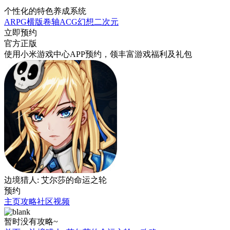
个性化的特色养成系统
ARPG
横版卷轴
ACG
幻想
二次元
立即预约
官方正版
使用小米游戏中心APP
预约
，领丰富游戏
福利
及
礼包
边境猎人: 艾尔莎的命运之轮
预约
主页
攻略
社区
视频
暂时没有攻略~