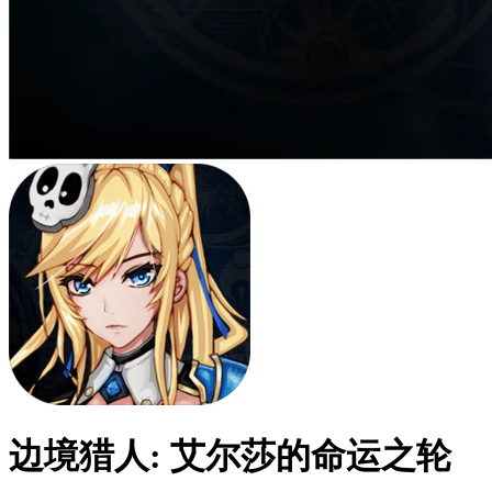
边境猎人: 艾尔莎的命运之轮