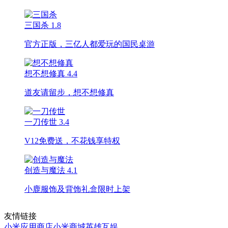
三国杀
1.8
官方正版，三亿人都爱玩的国民桌游
想不想修真
4.4
道友请留步，想不想修真
一刀传世
3.4
V12免费送，不花钱享特权
创造与魔法
4.1
小鹿服饰及背饰礼盒限时上架
友情链接
小米应用商店
小米商城
英雄互娱