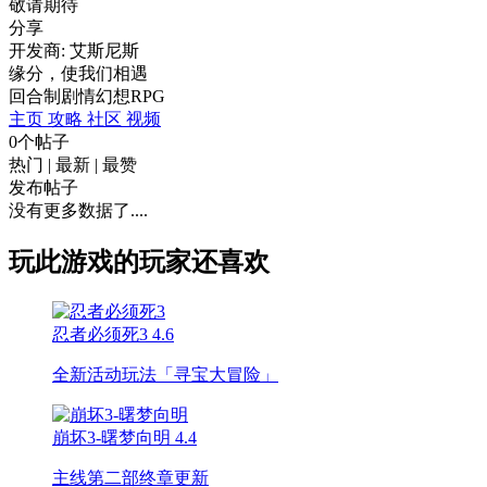
敬请期待
分享
开发商: 艾斯尼斯
缘分，使我们相遇
回合制
剧情
幻想
RPG
主页
攻略
社区
视频
0个帖子
热门
|
最新
|
最赞
发布帖子
没有更多数据了....
玩此游戏的玩家还喜欢
忍者必须死3
4.6
全新活动玩法「寻宝大冒险」
崩坏3-曙梦向明
4.4
主线第二部终章更新