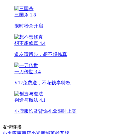
三国杀
1.8
限时秒杀开启
想不想修真
4.4
道友请留步，想不想修真
一刀传世
3.4
V12免费送，不花钱享特权
创造与魔法
4.1
小鹿服饰及背饰礼盒限时上架
友情链接
小米应用商店
小米商城
英雄互娱