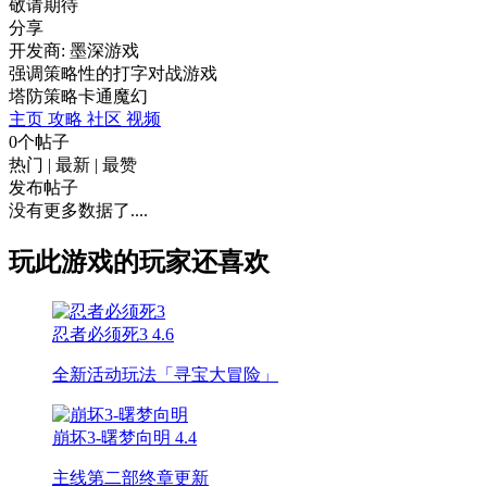
敬请期待
分享
开发商: 墨深游戏
强调策略性的打字对战游戏
塔防
策略
卡通
魔幻
主页
攻略
社区
视频
0个帖子
热门
|
最新
|
最赞
发布帖子
没有更多数据了....
玩此游戏的玩家还喜欢
忍者必须死3
4.6
全新活动玩法「寻宝大冒险」
崩坏3-曙梦向明
4.4
主线第二部终章更新