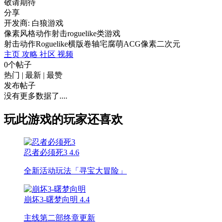
敬请期待
分享
开发商: 白狼游戏
像素风格动作射击roguelike类游戏
射击
动作
Roguelike
横版卷轴
宅腐萌
ACG
像素
二次元
主页
攻略
社区
视频
0个帖子
热门
|
最新
|
最赞
发布帖子
没有更多数据了....
玩此游戏的玩家还喜欢
忍者必须死3
4.6
全新活动玩法「寻宝大冒险」
崩坏3-曙梦向明
4.4
主线第二部终章更新