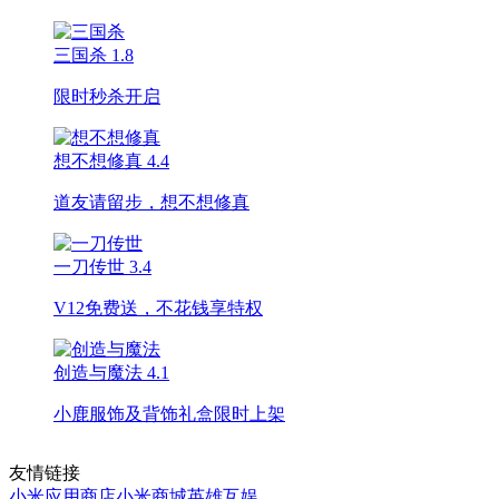
三国杀
1.8
限时秒杀开启
想不想修真
4.4
道友请留步，想不想修真
一刀传世
3.4
V12免费送，不花钱享特权
创造与魔法
4.1
小鹿服饰及背饰礼盒限时上架
友情链接
小米应用商店
小米商城
英雄互娱