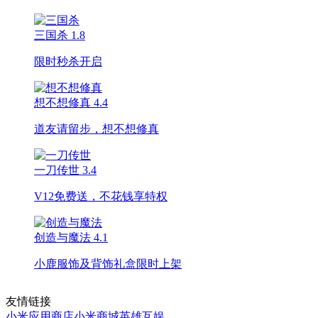
三国杀
1.8
限时秒杀开启
想不想修真
4.4
道友请留步，想不想修真
一刀传世
3.4
V12免费送，不花钱享特权
创造与魔法
4.1
小鹿服饰及背饰礼盒限时上架
友情链接
小米应用商店
小米商城
英雄互娱