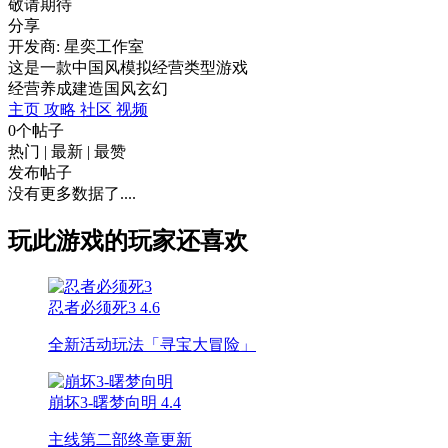
敬请期待
分享
开发商: 星奕工作室
这是一款中国风模拟经营类型游戏
经营
养成
建造
国风
玄幻
主页
攻略
社区
视频
0个帖子
热门
|
最新
|
最赞
发布帖子
没有更多数据了....
玩此游戏的玩家还喜欢
忍者必须死3
4.6
全新活动玩法「寻宝大冒险」
崩坏3-曙梦向明
4.4
主线第二部终章更新