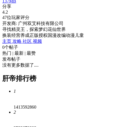
137MB
分享
4.2
47位玩家评分
开发商: 广州双艾科技有限公司
寻找精灵王，探索梦幻花仙世界
换装
经营
养成
正版授权
国漫
改编
动漫
儿童
主页
攻略
社区
视频
0个帖子
热门
|
最新
|
最赞
发布帖子
没有更多数据了....
肝帝排行榜
1
1413592860
2