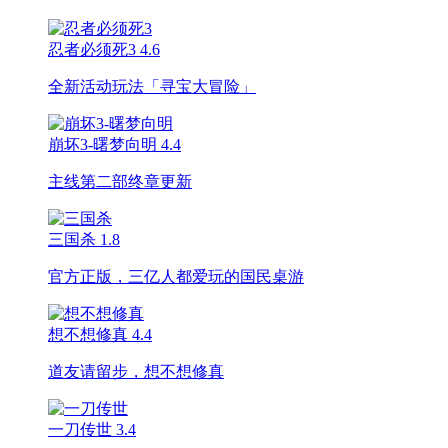
忍者必须死3
4.6
全新活动玩法「寻宝大冒险」
崩坏3-曙梦向明
4.4
主线第二部终章更新
三国杀
1.8
官方正版，三亿人都爱玩的国民桌游
想不想修真
4.4
道友请留步，想不想修真
一刀传世
3.4