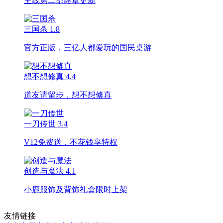
主线第二部终章更新
三国杀
1.8
官方正版，三亿人都爱玩的国民桌游
想不想修真
4.4
道友请留步，想不想修真
一刀传世
3.4
V12免费送，不花钱享特权
创造与魔法
4.1
小鹿服饰及背饰礼盒限时上架
友情链接