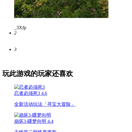
_3Xfp
2
3
玩此游戏的玩家还喜欢
忍者必须死3
4.6
全新活动玩法「寻宝大冒险」
崩坏3-曙梦向明
4.4