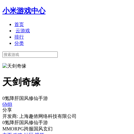
小米游戏中心
首页
云游戏
排行
分类
天剑奇缘
0氪降肝国风修仙手游
6MB
分享
开发商: 上海趣侬网络科技有限公司
0氪降肝国风修仙手游
MMORPG
跨服
国风
玄幻