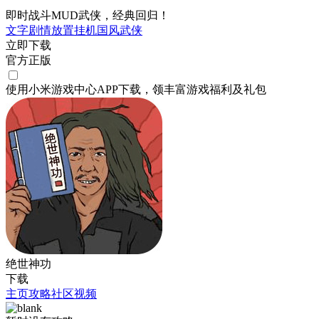
即时战斗MUD武侠，经典回归！
文字剧情
放置挂机
国风
武侠
立即下载
官方正版
使用小米游戏中心APP
下载
，领丰富游戏
福利
及
礼包
绝世神功
下载
主页
攻略
社区
视频